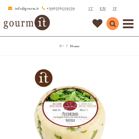
IT
EN
JP
info@gourm.it
+390376559539
Home