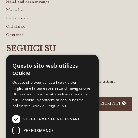
Halal and kosher range
Monodose
Linea frozen
Chi siamo
Contattaci
SEGUICI SU
Questo sito web utilizza
cookie
Lascia la tua email per rimanere in contatto con gli ultimi
Questo sito web utilizza i cookie per
migliorare la tua esperienza di navigazione.
aggiornamenti e notizie
Utilizzando il nostro sito web acconsenti a
tutti i cookie in conformità con la nostra
ISCRIVITI
policy per i cookie.
Leggi di più
STRETTAMENTE NECESSARI
Acconsento
informativa sulla privacy
PERFORMANCE