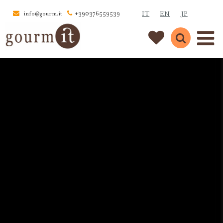
IT
EN
JP
info@gourm.it
+390376559539