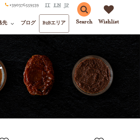
IT
EN
JP
+390376559539
Search
Wishlist
絡先
ブログ
B2Bエリア
料