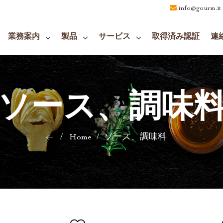
info@gourm.it
業務案内
製品
サービス
取得済み認証
連
ソース、調味
Home
ソース、調味料