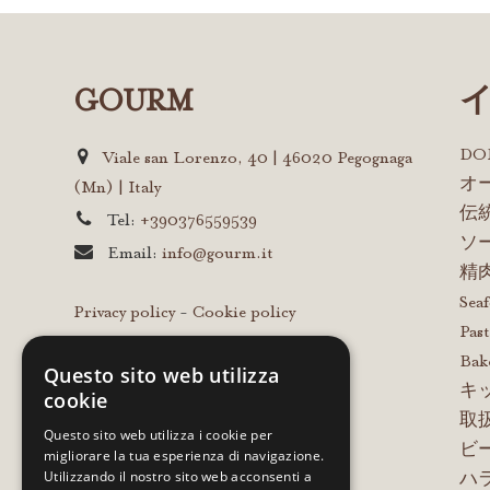
GOURM
D
Viale san Lorenzo, 40 | 46020 Pegognaga
オ
(Mn) | Italy
伝
Tel:
+390376559539
ソ
Email:
info@gourm.it
精
Sea
Privacy policy
-
Cookie policy
Past
Bak
Questo sito web utilizza
キ
cookie
取
Questo sito web utilizza i cookie per
ビ
migliorare la tua esperienza di navigazione.
Utilizzando il nostro sito web acconsenti a
ハ