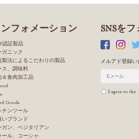
インフォメーション
SNSを
OP認証製品
ーガニック
統製法によるこだわりの製品
メルアド登録い
ース、調味料
肉＆食肉加工品
food
I agree to the
a
ed Goods
ッチンツール
扱いブランド
ーガン、ベジタリアン
ラール、コーシャ