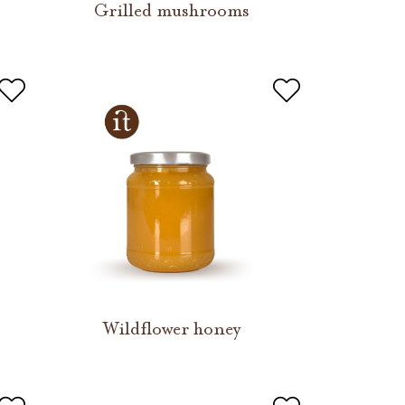
Grilled mushrooms
Wildflower honey