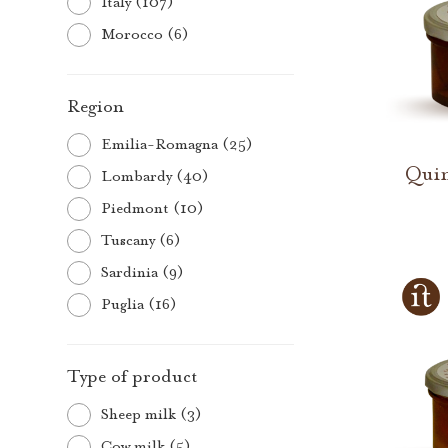
Italy (107)
Morocco (6)
Region
Emilia-Romagna (25)
Quin
Lombardy (40)
Piedmont (10)
Tuscany (6)
Sardinia (9)
Puglia (16)
Type of product
Sheep milk (3)
Cow milk (5)