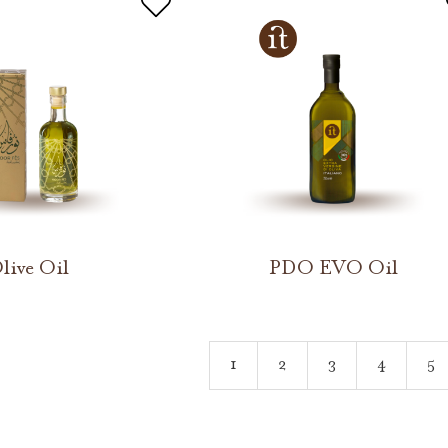
live Oil
PDO EVO Oil
1
2
3
4
5