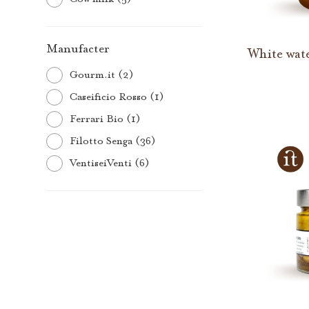
Manufacter
White wat
Gourm.it (2)
Caseificio Rosso (1)
Ferrari Bio (1)
Filotto Senga (36)
VentiseiVenti (6)