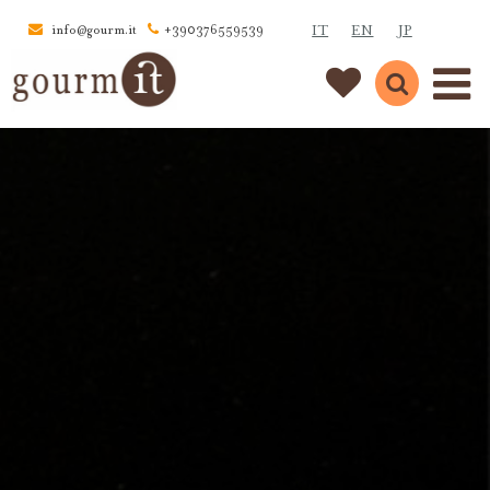
IT
EN
JP
info@gourm.it
+390376559539