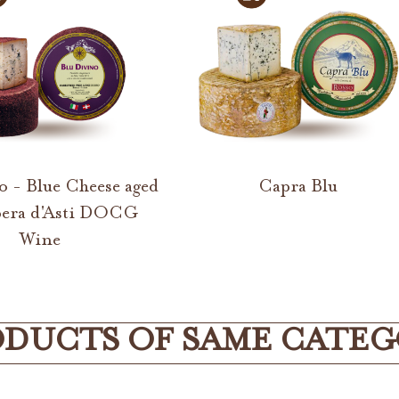
o - Blue Cheese aged
Capra Blu
bera d'Asti DOCG
Wine
DUCTS OF SAME CATE