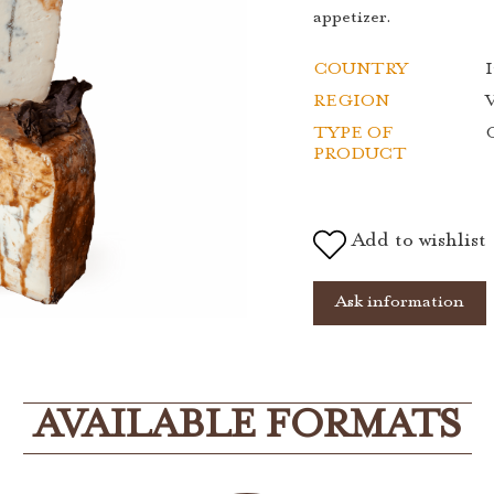
appetizer.
COUNTRY
I
REGION
TYPE OF
PRODUCT
Add to wishlist
Ask information
AVAILABLE FORMATS