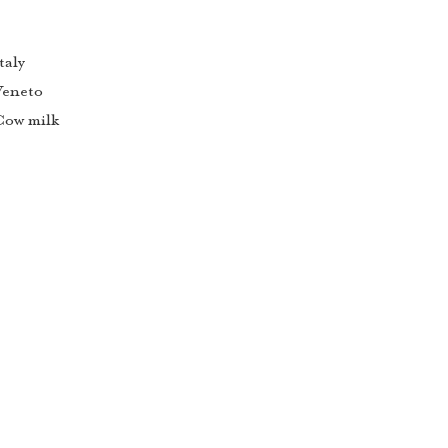
taly
Veneto
Cow milk