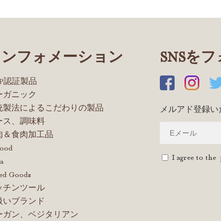
インフォメーション
SNSを
OP認証製品
ーガニック
統製法によるこだわりの製品
メルアド登録い
ース、調味料
肉＆食肉加工品
food
I agree to the
a
ed Goods
ッチンツール
扱いブランド
ーガン、ベジタリアン