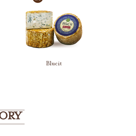
Blucit
GORY