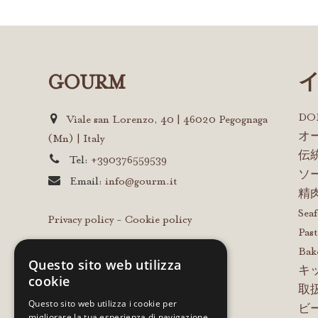
GOURM
D
Viale san Lorenzo, 40 | 46020 Pegognaga
オ
(Mn) | Italy
伝
Tel:
+390376559539
ソ
Email:
info@gourm.it
精
Sea
Privacy policy
-
Cookie policy
Past
Bak
Questo sito web utilizza
キ
cookie
取
Questo sito web utilizza i cookie per
ビ
migliorare la tua esperienza di navigazione.