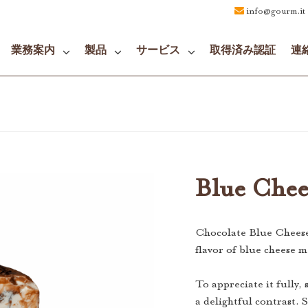
info@gourm.it
業務案内
製品
サービス
取得済み認証
連
Blue Chee
Chocolate Blue Cheese 
flavor of blue cheese 
To appreciate it fully, 
a delightful contrast. 