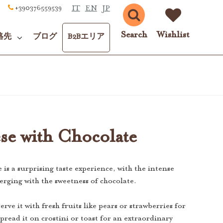
IT
EN
JP
+390376559539
Search
Wishlist
絡先
ブログ
B2Bエリア
se with Chocolate
is a surprising taste experience, with the intense
merging with the sweetness of chocolate.
serve it with fresh fruits like pears or strawberries for
Spread it on crostini or toast for an extraordinary