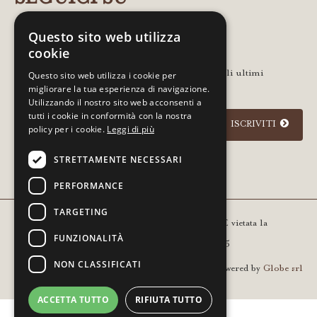
Questo sito web utilizza
cookie
Lascia la tua email per rimanere in contatto con gli ultimi
Questo sito web utilizza i cookie per
migliorare la tua esperienza di navigazione.
aggiornamenti e notizie
Utilizzando il nostro sito web acconsenti a
tutti i cookie in conformità con la nostra
ISCRIVITI
policy per i cookie.
Leggi di più
STRETTAMENTE NECESSARI
Acconsento
informativa sulla privacy
PERFORMANCE
TARGETING
Copyright © 2021 Gourm - All rights reserved. È vietata la
FUNZIONALITÀ
riproduzione anche parziale | P.IVA 01936420205
NON CLASSIFICATI
Powered by
Globe srl
ACCETTA TUTTO
RIFIUTA TUTTO