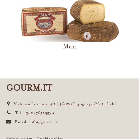
Mun
GOURM.IT
Viale san Lorenzo, 40 | 46020 Pegognaga (Mn) | Italy
Tel:
+390376559539
Email:
info@gourm.it
Privacy policy
-
Cookie policy