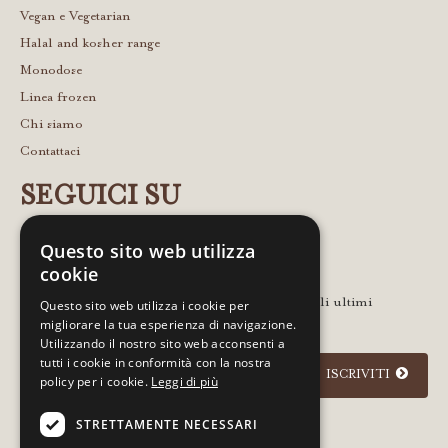
Vegan e Vegetarian
Halal and kosher range
Monodose
Linea frozen
Chi siamo
Contattaci
SEGUICI SU
Questo sito web utilizza
cookie
Lascia la tua email per rimanere in contatto con gli ultimi
Questo sito web utilizza i cookie per
migliorare la tua esperienza di navigazione.
aggiornamenti e notizie
Utilizzando il nostro sito web acconsenti a
tutti i cookie in conformità con la nostra
ISCRIVITI
policy per i cookie.
Leggi di più
STRETTAMENTE NECESSARI
Acconsento
informativa sulla privacy