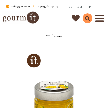
IT
EN
JP
info@gourm.it
+390376559539
Home