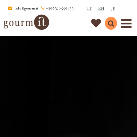
IT
EN
JP
info@gourm.it
+390376559539