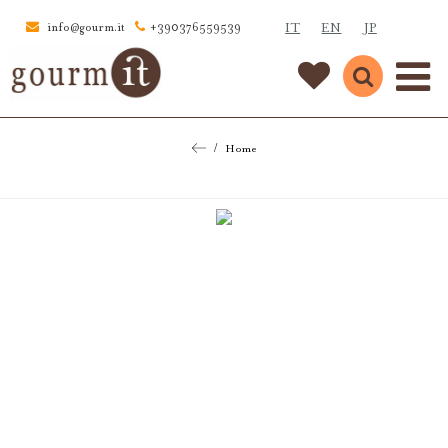
IT
EN
JP
info@gourm.it
+390376559539
Home