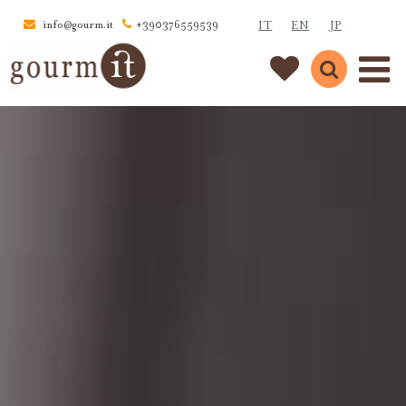
IT
EN
JP
info@gourm.it
+390376559539